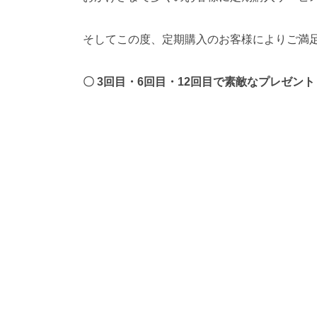
そしてこの度、定期購入のお客様によりご満
〇 3回目・6回目・12回目で素敵なプレゼント
〇 6回目以降はさらに５％OFF！
〇 12回目以降はさらに５％OFFでずっと最大
※現在上記に該当するお客様は次回購入時よ
何卒ご了承下さい。
※ 定期購入の回数はお届け単位の回数をカウ
※ 値引き率は定価からの値引きになります。
※ 定期購入は3回目までのご購入をお約束い